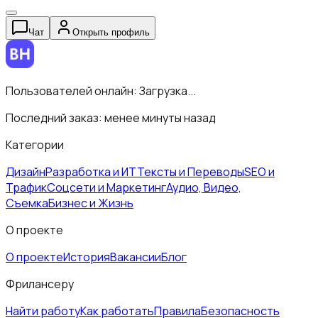
Чат
Открыть профиль
Пользователей онлайн:
Загрузка...
Последний заказ:
менее минуты назад
Категории
Дизайн
Разработка и ИТ
Тексты и Переводы
SEO и
Трафик
Соцсети и Маркетинг
Аудио, Видео,
Съемка
Бизнес и Жизнь
О проекте
О проекте
История
Вакансии
Блог
Фрилансеру
Найти работу
Как работать
Правила
Безопасность