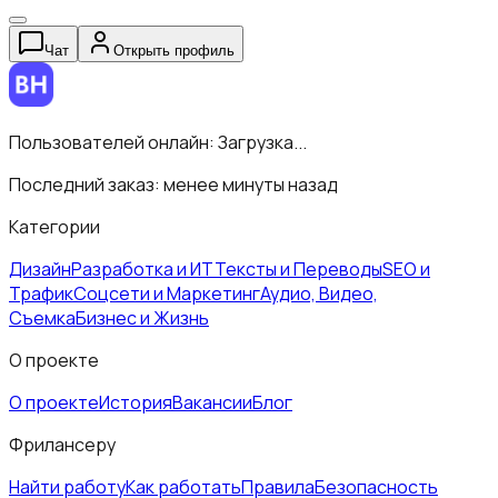
Чат
Открыть профиль
Пользователей онлайн:
Загрузка...
Последний заказ:
менее минуты назад
Категории
Дизайн
Разработка и ИТ
Тексты и Переводы
SEO и
Трафик
Соцсети и Маркетинг
Аудио, Видео,
Съемка
Бизнес и Жизнь
О проекте
О проекте
История
Вакансии
Блог
Фрилансеру
Найти работу
Как работать
Правила
Безопасность