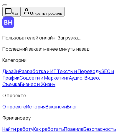
Чат
Открыть профиль
Пользователей онлайн:
Загрузка...
Последний заказ:
менее минуты назад
Категории
Дизайн
Разработка и ИТ
Тексты и Переводы
SEO и
Трафик
Соцсети и Маркетинг
Аудио, Видео,
Съемка
Бизнес и Жизнь
О проекте
О проекте
История
Вакансии
Блог
Фрилансеру
Найти работу
Как работать
Правила
Безопасность