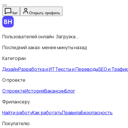
Чат
Открыть профиль
Пользователей онлайн:
Загрузка...
Последний заказ:
менее минуты назад
Категории
Дизайн
Разработка и ИТ
Тексты и Переводы
SEO и Трафик
О проекте
О проекте
История
Вакансии
Блог
Фрилансеру
Найти работу
Как работать
Правила
Безопасность
Покупателю