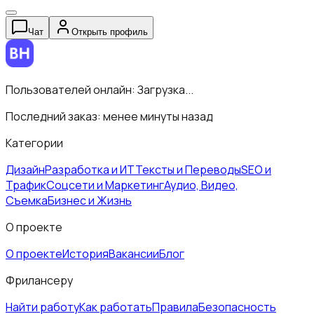
Чат
Открыть профиль
Пользователей онлайн:
Загрузка...
Последний заказ:
менее минуты назад
Категории
Дизайн
Разработка и ИТ
Тексты и Переводы
SEO и
Трафик
Соцсети и Маркетинг
Аудио, Видео,
Съемка
Бизнес и Жизнь
О проекте
О проекте
История
Вакансии
Блог
Фрилансеру
Найти работу
Как работать
Правила
Безопасность