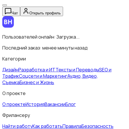
Чат
Открыть профиль
Пользователей онлайн:
Загрузка...
Последний заказ:
менее минуты назад
Категории
Дизайн
Разработка и ИТ
Тексты и Переводы
SEO и
Трафик
Соцсети и Маркетинг
Аудио, Видео,
Съемка
Бизнес и Жизнь
О проекте
О проекте
История
Вакансии
Блог
Фрилансеру
Найти работу
Как работать
Правила
Безопасность