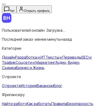
Чат
Открыть профиль
Пользователей онлайн:
Загрузка...
Последний заказ:
менее минуты назад
Категории
Дизайн
Разработка и ИТ
Тексты и Переводы
SEO и
Трафик
Соцсети и Маркетинг
Аудио, Видео,
Съемка
Бизнес и Жизнь
О проекте
О проекте
История
Вакансии
Блог
Фрилансеру
Найти работу
Как работать
Правила
Безопасность