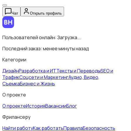
Чат
Открыть профиль
Пользователей онлайн:
Загрузка...
Последний заказ:
менее минуты назад
Категории
Дизайн
Разработка и ИТ
Тексты и Переводы
SEO и
Трафик
Соцсети и Маркетинг
Аудио, Видео,
Съемка
Бизнес и Жизнь
О проекте
О проекте
История
Вакансии
Блог
Фрилансеру
Найти работу
Как работать
Правила
Безопасность