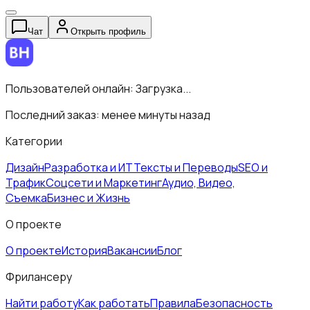
Чат
Открыть профиль
Пользователей онлайн:
Загрузка...
Последний заказ:
менее минуты назад
Категории
Дизайн
Разработка и ИТ
Тексты и Переводы
SEO и
Трафик
Соцсети и Маркетинг
Аудио, Видео,
Съемка
Бизнес и Жизнь
О проекте
О проекте
История
Вакансии
Блог
Фрилансеру
Найти работу
Как работать
Правила
Безопасность