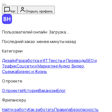
Чат
Открыть профиль
Пользователей онлайн:
Загрузка...
Последний заказ:
менее минуты назад
Категории
Дизайн
Разработка и ИТ
Тексты и Переводы
SEO и
Трафик
Соцсети и Маркетинг
Аудио, Видео,
Съемка
Бизнес и Жизнь
О проекте
О проекте
История
Вакансии
Блог
Фрилансеру
Найти работу
Как работать
Правила
Безопасность