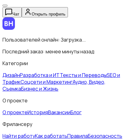
Чат
Открыть профиль
Пользователей онлайн:
Загрузка...
Последний заказ:
менее минуты назад
Категории
Дизайн
Разработка и ИТ
Тексты и Переводы
SEO и
Трафик
Соцсети и Маркетинг
Аудио, Видео,
Съемка
Бизнес и Жизнь
О проекте
О проекте
История
Вакансии
Блог
Фрилансеру
Найти работу
Как работать
Правила
Безопасность