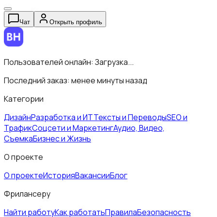
Чат
Открыть профиль
Пользователей онлайн:
Загрузка...
Последний заказ:
менее минуты назад
Категории
Дизайн
Разработка и ИТ
Тексты и Переводы
SEO и
Трафик
Соцсети и Маркетинг
Аудио, Видео,
Съемка
Бизнес и Жизнь
О проекте
О проекте
История
Вакансии
Блог
Фрилансеру
Найти работу
Как работать
Правила
Безопасность