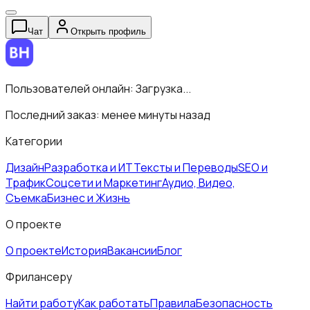
Чат
Открыть профиль
Пользователей онлайн:
Загрузка...
Последний заказ:
менее минуты назад
Категории
Дизайн
Разработка и ИТ
Тексты и Переводы
SEO и
Трафик
Соцсети и Маркетинг
Аудио, Видео,
Съемка
Бизнес и Жизнь
О проекте
О проекте
История
Вакансии
Блог
Фрилансеру
Найти работу
Как работать
Правила
Безопасность