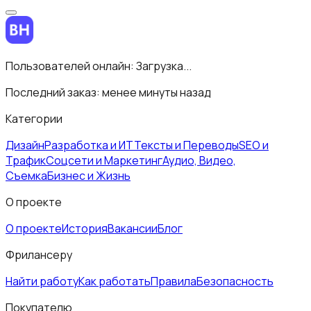
Пользователей онлайн:
Загрузка...
Последний заказ:
менее минуты назад
Категории
Дизайн
Разработка и ИТ
Тексты и Переводы
SEO и
Трафик
Соцсети и Маркетинг
Аудио, Видео,
Съемка
Бизнес и Жизнь
О проекте
О проекте
История
Вакансии
Блог
Фрилансеру
Найти работу
Как работать
Правила
Безопасность
Покупателю