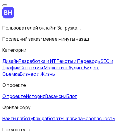
Пользователей онлайн:
Загрузка...
Последний заказ:
менее минуты назад
Категории
Дизайн
Разработка и ИТ
Тексты и Переводы
SEO и
Трафик
Соцсети и Маркетинг
Аудио, Видео,
Съемка
Бизнес и Жизнь
О проекте
О проекте
История
Вакансии
Блог
Фрилансеру
Найти работу
Как работать
Правила
Безопасность
Покупателю