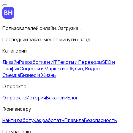
Пользователей онлайн:
Загрузка...
Последний заказ:
менее минуты назад
Категории
Дизайн
Разработка и ИТ
Тексты и Переводы
SEO и
Трафик
Соцсети и Маркетинг
Аудио, Видео,
Съемка
Бизнес и Жизнь
О проекте
О проекте
История
Вакансии
Блог
Фрилансеру
Найти работу
Как работать
Правила
Безопасность
Покупателю