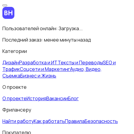
Пользователей онлайн:
Загрузка...
Последний заказ:
менее минуты назад
Категории
Дизайн
Разработка и ИТ
Тексты и Переводы
SEO и
Трафик
Соцсети и Маркетинг
Аудио, Видео,
Съемка
Бизнес и Жизнь
О проекте
О проекте
История
Вакансии
Блог
Фрилансеру
Найти работу
Как работать
Правила
Безопасность
Покупателю