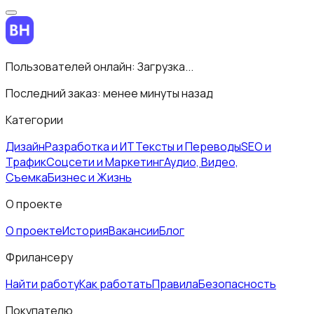
Пользователей онлайн:
Загрузка...
Последний заказ:
менее минуты назад
Категории
Дизайн
Разработка и ИТ
Тексты и Переводы
SEO и
Трафик
Соцсети и Маркетинг
Аудио, Видео,
Съемка
Бизнес и Жизнь
О проекте
О проекте
История
Вакансии
Блог
Фрилансеру
Найти работу
Как работать
Правила
Безопасность
Покупателю