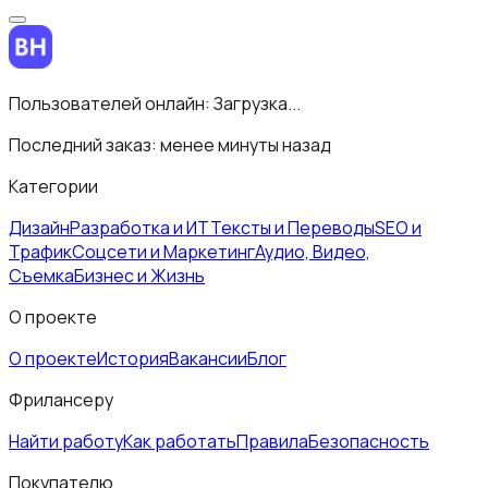
Пользователей онлайн:
Загрузка...
Последний заказ:
менее минуты назад
Категории
Дизайн
Разработка и ИТ
Тексты и Переводы
SEO и
Трафик
Соцсети и Маркетинг
Аудио, Видео,
Съемка
Бизнес и Жизнь
О проекте
О проекте
История
Вакансии
Блог
Фрилансеру
Найти работу
Как работать
Правила
Безопасность
Покупателю