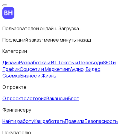
Пользователей онлайн:
Загрузка...
Последний заказ:
менее минуты назад
Категории
Дизайн
Разработка и ИТ
Тексты и Переводы
SEO и
Трафик
Соцсети и Маркетинг
Аудио, Видео,
Съемка
Бизнес и Жизнь
О проекте
О проекте
История
Вакансии
Блог
Фрилансеру
Найти работу
Как работать
Правила
Безопасность
Покупателю