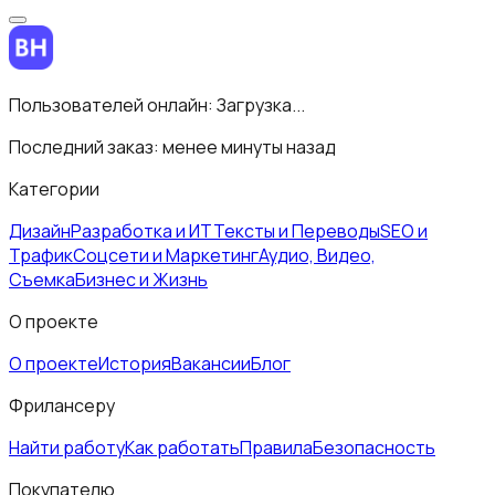
Пользователей онлайн:
Загрузка...
Последний заказ:
менее минуты назад
Категории
Дизайн
Разработка и ИТ
Тексты и Переводы
SEO и
Трафик
Соцсети и Маркетинг
Аудио, Видео,
Съемка
Бизнес и Жизнь
О проекте
О проекте
История
Вакансии
Блог
Фрилансеру
Найти работу
Как работать
Правила
Безопасность
Покупателю