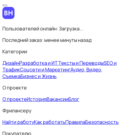
Пользователей онлайн:
Загрузка...
Последний заказ:
менее минуты назад
Категории
Дизайн
Разработка и ИТ
Тексты и Переводы
SEO и
Трафик
Соцсети и Маркетинг
Аудио, Видео,
Съемка
Бизнес и Жизнь
О проекте
О проекте
История
Вакансии
Блог
Фрилансеру
Найти работу
Как работать
Правила
Безопасность
Покупателю