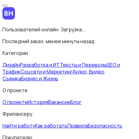
Пользователей онлайн:
Загрузка...
Последний заказ:
менее минуты назад
Категории
Дизайн
Разработка и ИТ
Тексты и Переводы
SEO и
Трафик
Соцсети и Маркетинг
Аудио, Видео,
Съемка
Бизнес и Жизнь
О проекте
О проекте
История
Вакансии
Блог
Фрилансеру
Найти работу
Как работать
Правила
Безопасность
Покупателю