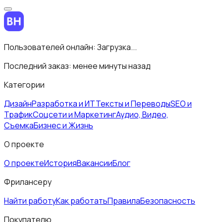
Пользователей онлайн:
Загрузка...
Последний заказ:
менее минуты назад
Категории
Дизайн
Разработка и ИТ
Тексты и Переводы
SEO и
Трафик
Соцсети и Маркетинг
Аудио, Видео,
Съемка
Бизнес и Жизнь
О проекте
О проекте
История
Вакансии
Блог
Фрилансеру
Найти работу
Как работать
Правила
Безопасность
Покупателю