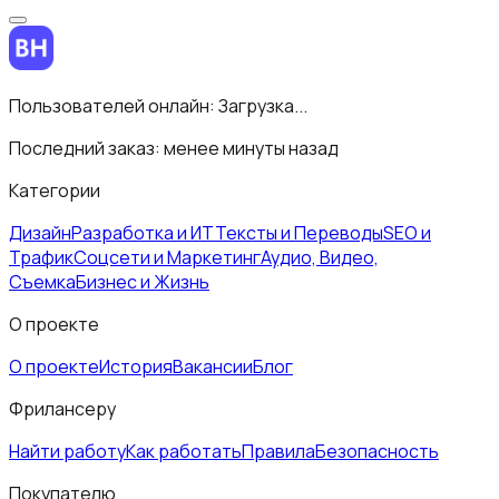
Пользователей онлайн:
Загрузка...
Последний заказ:
менее минуты назад
Категории
Дизайн
Разработка и ИТ
Тексты и Переводы
SEO и
Трафик
Соцсети и Маркетинг
Аудио, Видео,
Съемка
Бизнес и Жизнь
О проекте
О проекте
История
Вакансии
Блог
Фрилансеру
Найти работу
Как работать
Правила
Безопасность
Покупателю