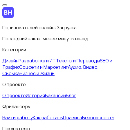
Пользователей онлайн:
Загрузка...
Последний заказ:
менее минуты назад
Категории
Дизайн
Разработка и ИТ
Тексты и Переводы
SEO и
Трафик
Соцсети и Маркетинг
Аудио, Видео,
Съемка
Бизнес и Жизнь
О проекте
О проекте
История
Вакансии
Блог
Фрилансеру
Найти работу
Как работать
Правила
Безопасность
Покупателю