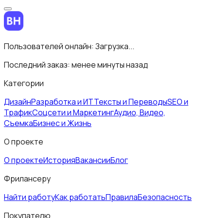
Пользователей онлайн:
Загрузка...
Последний заказ:
менее минуты назад
Категории
Дизайн
Разработка и ИТ
Тексты и Переводы
SEO и
Трафик
Соцсети и Маркетинг
Аудио, Видео,
Съемка
Бизнес и Жизнь
О проекте
О проекте
История
Вакансии
Блог
Фрилансеру
Найти работу
Как работать
Правила
Безопасность
Покупателю