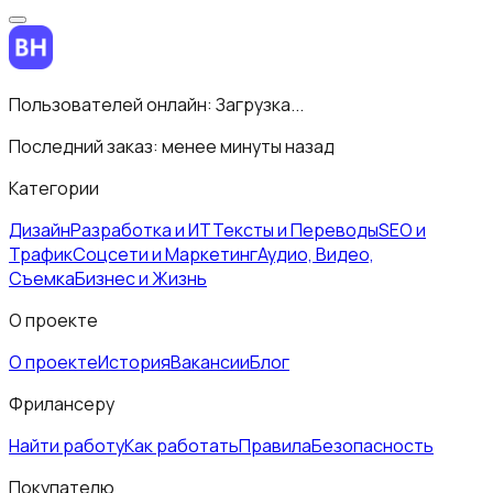
Пользователей онлайн:
Загрузка...
Последний заказ:
менее минуты назад
Категории
Дизайн
Разработка и ИТ
Тексты и Переводы
SEO и
Трафик
Соцсети и Маркетинг
Аудио, Видео,
Съемка
Бизнес и Жизнь
О проекте
О проекте
История
Вакансии
Блог
Фрилансеру
Найти работу
Как работать
Правила
Безопасность
Покупателю