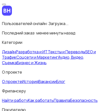
Пользователей онлайн:
Загрузка...
Последний заказ:
менее минуты назад
Категории
Дизайн
Разработка и ИТ
Тексты и Переводы
SEO и
Трафик
Соцсети и Маркетинг
Аудио, Видео,
Съемка
Бизнес и Жизнь
О проекте
О проекте
История
Вакансии
Блог
Фрилансеру
Найти работу
Как работать
Правила
Безопасность
Покупателю