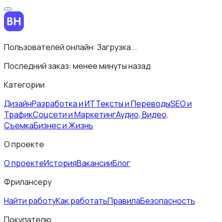
Пользователей онлайн:
Загрузка...
Последний заказ:
менее минуты назад
Категории
Дизайн
Разработка и ИТ
Тексты и Переводы
SEO и
Трафик
Соцсети и Маркетинг
Аудио, Видео,
Съемка
Бизнес и Жизнь
О проекте
О проекте
История
Вакансии
Блог
Фрилансеру
Найти работу
Как работать
Правила
Безопасность
Покупателю