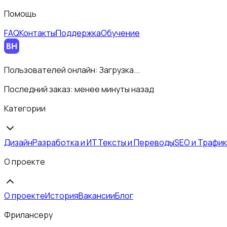
Помощь
FAQ
Контакты
Поддержка
Обучение
Пользователей онлайн:
Загрузка...
Последний заказ:
менее минуты назад
Категории
Дизайн
Разработка и ИТ
Тексты и Переводы
SEO и Трафик
О проекте
О проекте
История
Вакансии
Блог
Фрилансеру