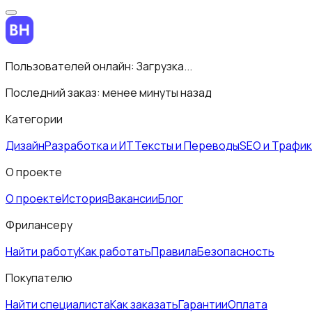
Пользователей онлайн:
Загрузка...
Последний заказ:
менее минуты назад
Категории
Дизайн
Разработка и ИТ
Тексты и Переводы
SEO и Трафик
О проекте
О проекте
История
Вакансии
Блог
Фрилансеру
Найти работу
Как работать
Правила
Безопасность
Покупателю
Найти специалиста
Как заказать
Гарантии
Оплата