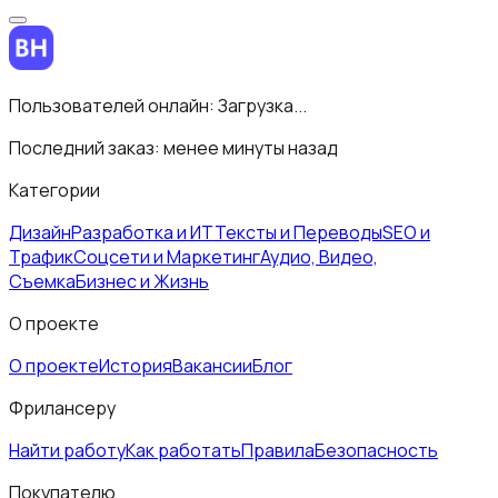
Пользователей онлайн:
Загрузка...
Последний заказ:
менее минуты назад
Категории
Дизайн
Разработка и ИТ
Тексты и Переводы
SEO и
Трафик
Соцсети и Маркетинг
Аудио, Видео,
Съемка
Бизнес и Жизнь
О проекте
О проекте
История
Вакансии
Блог
Фрилансеру
Найти работу
Как работать
Правила
Безопасность
Покупателю