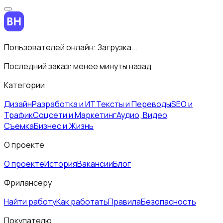
Пользователей онлайн:
Загрузка...
Последний заказ:
менее минуты назад
Категории
Дизайн
Разработка и ИТ
Тексты и Переводы
SEO и
Трафик
Соцсети и Маркетинг
Аудио, Видео,
Съемка
Бизнес и Жизнь
О проекте
О проекте
История
Вакансии
Блог
Фрилансеру
Найти работу
Как работать
Правила
Безопасность
Покупателю