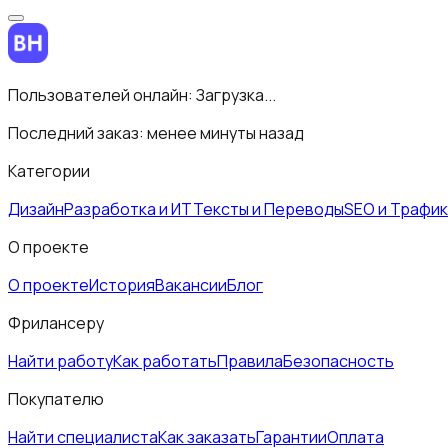
Пользователей онлайн:
Загрузка...
Последний заказ:
менее минуты назад
Категории
Дизайн
Разработка и ИТ
Тексты и Переводы
SEO и Трафик
О проекте
О проекте
История
Вакансии
Блог
Фрилансеру
Найти работу
Как работать
Правила
Безопасность
Покупателю
Найти специалиста
Как заказать
Гарантии
Оплата