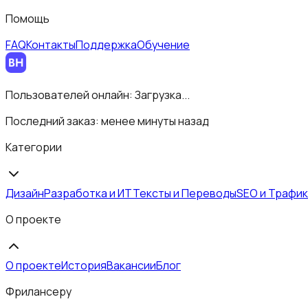
Помощь
FAQ
Контакты
Поддержка
Обучение
Пользователей онлайн:
Загрузка...
Последний заказ:
менее минуты назад
Категории
Дизайн
Разработка и ИТ
Тексты и Переводы
SEO и Трафик
О проекте
О проекте
История
Вакансии
Блог
Фрилансеру