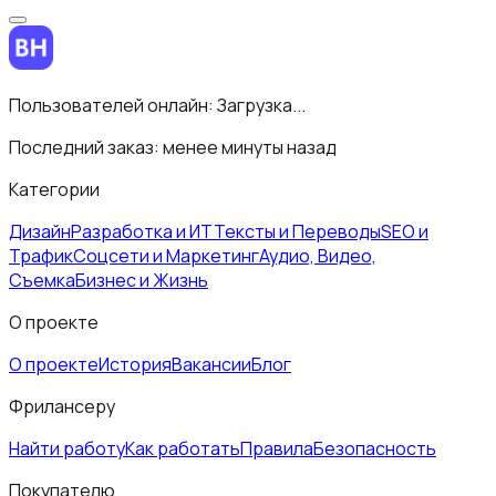
Пользователей онлайн:
Загрузка...
Последний заказ:
менее минуты назад
Категории
Дизайн
Разработка и ИТ
Тексты и Переводы
SEO и
Трафик
Соцсети и Маркетинг
Аудио, Видео,
Съемка
Бизнес и Жизнь
О проекте
О проекте
История
Вакансии
Блог
Фрилансеру
Найти работу
Как работать
Правила
Безопасность
Покупателю