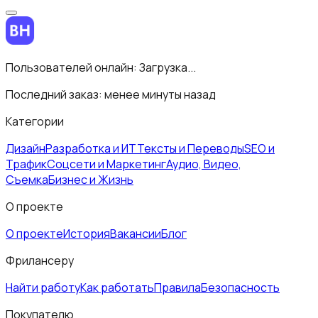
Пользователей онлайн:
Загрузка...
Последний заказ:
менее минуты назад
Категории
Дизайн
Разработка и ИТ
Тексты и Переводы
SEO и
Трафик
Соцсети и Маркетинг
Аудио, Видео,
Съемка
Бизнес и Жизнь
О проекте
О проекте
История
Вакансии
Блог
Фрилансеру
Найти работу
Как работать
Правила
Безопасность
Покупателю