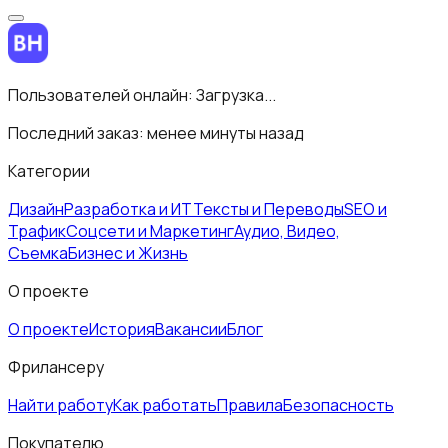
Пользователей онлайн:
Загрузка...
Последний заказ:
менее минуты назад
Категории
Дизайн
Разработка и ИТ
Тексты и Переводы
SEO и
Трафик
Соцсети и Маркетинг
Аудио, Видео,
Съемка
Бизнес и Жизнь
О проекте
О проекте
История
Вакансии
Блог
Фрилансеру
Найти работу
Как работать
Правила
Безопасность
Покупателю