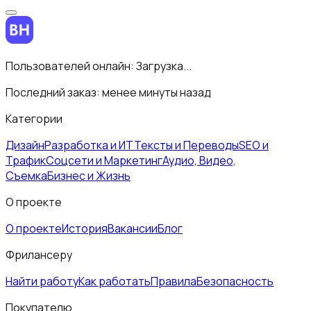
Пользователей онлайн:
Загрузка...
Последний заказ:
менее минуты назад
Категории
Дизайн
Разработка и ИТ
Тексты и Переводы
SEO и
Трафик
Соцсети и Маркетинг
Аудио, Видео,
Съемка
Бизнес и Жизнь
О проекте
О проекте
История
Вакансии
Блог
Фрилансеру
Найти работу
Как работать
Правила
Безопасность
Покупателю