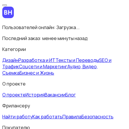
Пользователей онлайн:
Загрузка...
Последний заказ:
менее минуты назад
Категории
Дизайн
Разработка и ИТ
Тексты и Переводы
SEO и
Трафик
Соцсети и Маркетинг
Аудио, Видео,
Съемка
Бизнес и Жизнь
О проекте
О проекте
История
Вакансии
Блог
Фрилансеру
Найти работу
Как работать
Правила
Безопасность
Покупателю