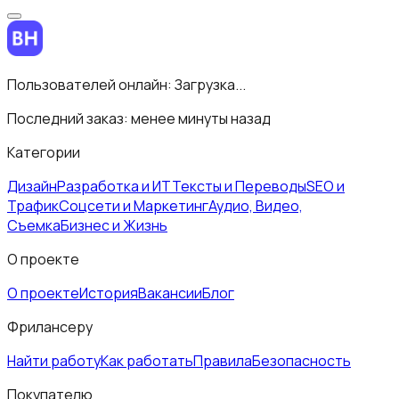
Пользователей онлайн:
Загрузка...
Последний заказ:
менее минуты назад
Категории
Дизайн
Разработка и ИТ
Тексты и Переводы
SEO и
Трафик
Соцсети и Маркетинг
Аудио, Видео,
Съемка
Бизнес и Жизнь
О проекте
О проекте
История
Вакансии
Блог
Фрилансеру
Найти работу
Как работать
Правила
Безопасность
Покупателю