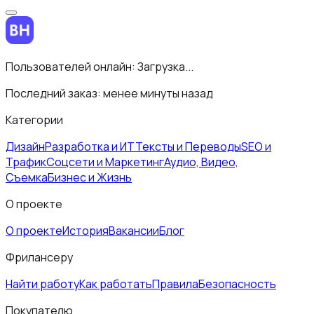
Пользователей онлайн:
Загрузка...
Последний заказ:
менее минуты назад
Категории
Дизайн
Разработка и ИТ
Тексты и Переводы
SEO и
Трафик
Соцсети и Маркетинг
Аудио, Видео,
Съемка
Бизнес и Жизнь
О проекте
О проекте
История
Вакансии
Блог
Фрилансеру
Найти работу
Как работать
Правила
Безопасность
Покупателю