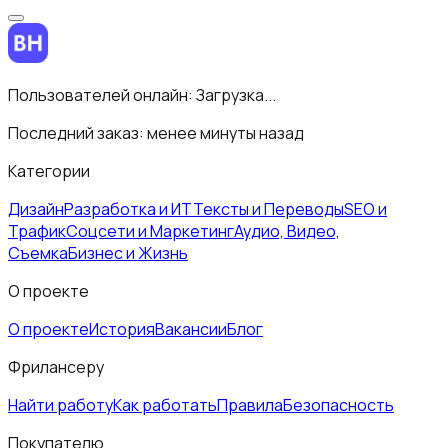
Пользователей онлайн:
Загрузка...
Последний заказ:
менее минуты назад
Категории
Дизайн
Разработка и ИТ
Тексты и Переводы
SEO и
Трафик
Соцсети и Маркетинг
Аудио, Видео,
Съемка
Бизнес и Жизнь
О проекте
О проекте
История
Вакансии
Блог
Фрилансеру
Найти работу
Как работать
Правила
Безопасность
Покупателю