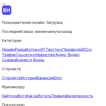
Пользователей онлайн:
Загрузка...
Последний заказ:
менее минуты назад
Категории
Дизайн
Разработка и ИТ
Тексты и Переводы
SEO и
Трафик
Соцсети и Маркетинг
Аудио, Видео,
Съемка
Бизнес и Жизнь
О проекте
О проекте
История
Вакансии
Блог
Фрилансеру
Найти работу
Как работать
Правила
Безопасность
Покупателю