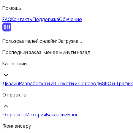
Помощь
FAQ
Контакты
Поддержка
Обучение
Пользователей онлайн:
Загрузка...
Последний заказ:
менее минуты назад
Категории
Дизайн
Разработка и ИТ
Тексты и Переводы
SEO и Трафик
О проекте
О проекте
История
Вакансии
Блог
Фрилансеру