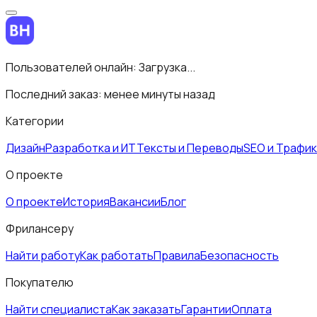
Пользователей онлайн:
Загрузка...
Последний заказ:
менее минуты назад
Категории
Дизайн
Разработка и ИТ
Тексты и Переводы
SEO и Трафик
О проекте
О проекте
История
Вакансии
Блог
Фрилансеру
Найти работу
Как работать
Правила
Безопасность
Покупателю
Найти специалиста
Как заказать
Гарантии
Оплата