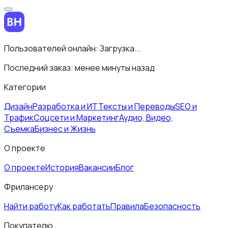
Пользователей онлайн:
Загрузка...
Последний заказ:
менее минуты назад
Категории
Дизайн
Разработка и ИТ
Тексты и Переводы
SEO и
Трафик
Соцсети и Маркетинг
Аудио, Видео,
Съемка
Бизнес и Жизнь
О проекте
О проекте
История
Вакансии
Блог
Фрилансеру
Найти работу
Как работать
Правила
Безопасность
Покупателю