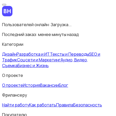
Пользователей онлайн:
Загрузка...
Последний заказ:
менее минуты назад
Категории
Дизайн
Разработка и ИТ
Тексты и Переводы
SEO и
Трафик
Соцсети и Маркетинг
Аудио, Видео,
Съемка
Бизнес и Жизнь
О проекте
О проекте
История
Вакансии
Блог
Фрилансеру
Найти работу
Как работать
Правила
Безопасность
Покупателю