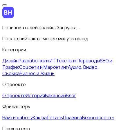
Пользователей онлайн:
Загрузка...
Последний заказ:
менее минуты назад
Категории
Дизайн
Разработка и ИТ
Тексты и Переводы
SEO и
Трафик
Соцсети и Маркетинг
Аудио, Видео,
Съемка
Бизнес и Жизнь
О проекте
О проекте
История
Вакансии
Блог
Фрилансеру
Найти работу
Как работать
Правила
Безопасность
Покупателю