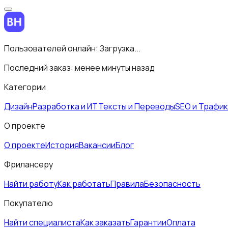
Пользователей онлайн:
Загрузка...
Последний заказ:
менее минуты назад
Категории
Дизайн
Разработка и ИТ
Тексты и Переводы
SEO и Трафик
О проекте
О проекте
История
Вакансии
Блог
Фрилансеру
Найти работу
Как работать
Правила
Безопасность
Покупателю
Найти специалиста
Как заказать
Гарантии
Оплата