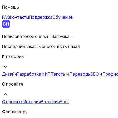
Помощь
FAQ
Контакты
Поддержка
Обучение
Пользователей онлайн:
Загрузка...
Последний заказ:
менее минуты назад
Категории
Дизайн
Разработка и ИТ
Тексты и Переводы
SEO и Трафик
О проекте
О проекте
История
Вакансии
Блог
Фрилансеру