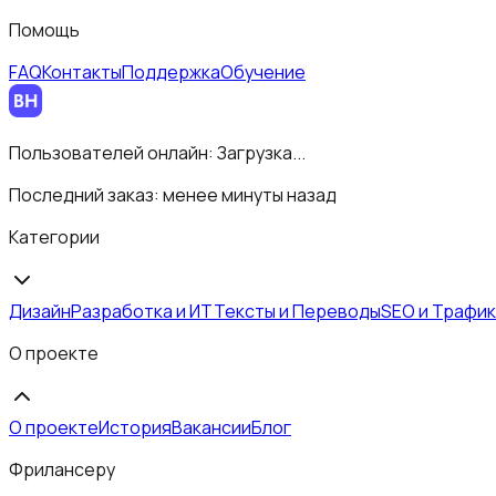
Помощь
FAQ
Контакты
Поддержка
Обучение
Пользователей онлайн:
Загрузка...
Последний заказ:
менее минуты назад
Категории
Дизайн
Разработка и ИТ
Тексты и Переводы
SEO и Трафик
О проекте
О проекте
История
Вакансии
Блог
Фрилансеру