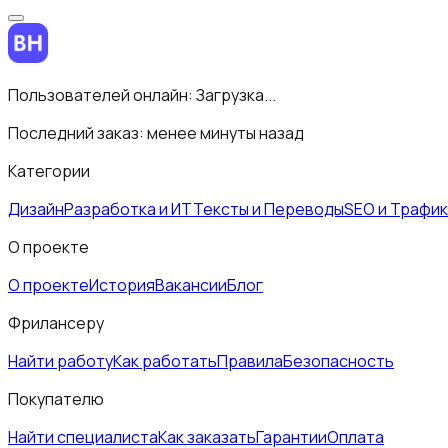
Пользователей онлайн:
Загрузка...
Последний заказ:
менее минуты назад
Категории
Дизайн
Разработка и ИТ
Тексты и Переводы
SEO и Трафик
О проекте
О проекте
История
Вакансии
Блог
Фрилансеру
Найти работу
Как работать
Правила
Безопасность
Покупателю
Найти специалиста
Как заказать
Гарантии
Оплата