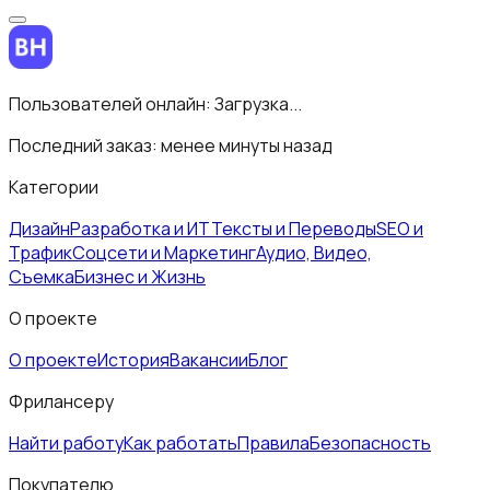
Пользователей онлайн:
Загрузка...
Последний заказ:
менее минуты назад
Категории
Дизайн
Разработка и ИТ
Тексты и Переводы
SEO и
Трафик
Соцсети и Маркетинг
Аудио, Видео,
Съемка
Бизнес и Жизнь
О проекте
О проекте
История
Вакансии
Блог
Фрилансеру
Найти работу
Как работать
Правила
Безопасность
Покупателю